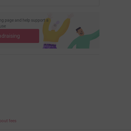
ng page and help support a
use
ndraising
bout fees