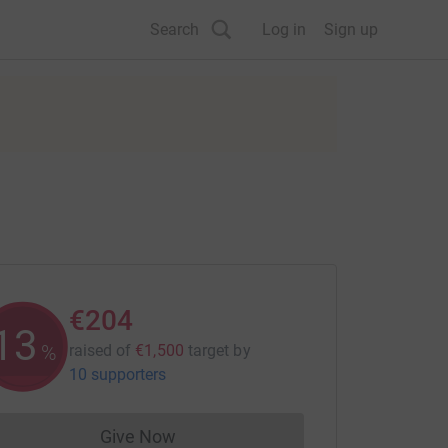
Search
Log in
Sign up
€204
13
%
raised of
€1,500
target
by
10 supporters
Give Now
Donations cannot currently be made to