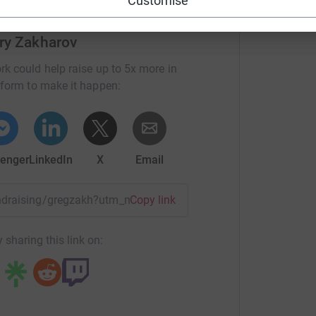
Customise
бурге, она будет готова уже в феврале.
ь таких комнат. Занятия в этих комнатах
ry Zakharov
rk could help raise up to 5x more in
tform to make it happen:
enger
LinkedIn
X
Email
fundraising/gregzakh?utm_medium=FR&utm_source=CL
Copy link
мально реализовать свой потенциал, а
 sharing this link on:
действовать со сверстниками, а также
ктивной жизни. Мы также стремимся помочь
им ребенком.