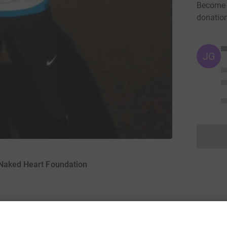
Become G
donatio
JG
 Naked Heart Foundation