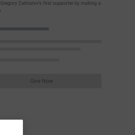
regory Zakharov's first supporter by making a
n
Give Now
Donations cannot currently be made to