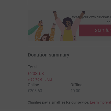
http://www.nakedheart.org/ru/
Create your own fundraisi
ca
Start fu
Donation summary
Total
€203.63
+
€6.70
Gift Aid
Online
Offline
€203.63
€0.00
Charities pay a small fee for our service.
Learn more a