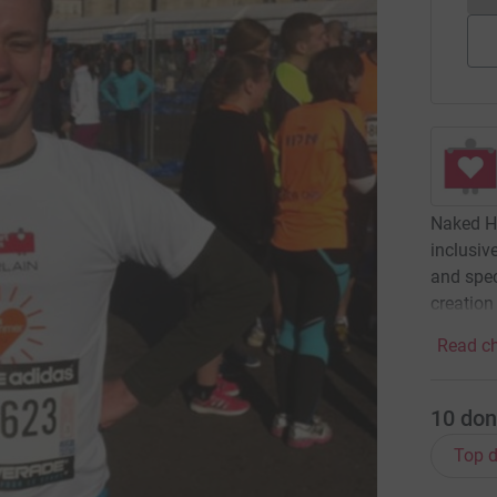
Naked He
inclusiv
and spec
creation
Read ch
10
don
Top d