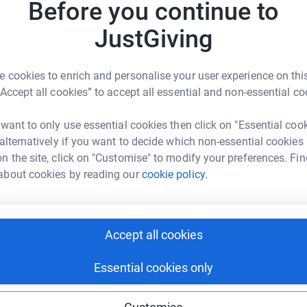
Before you continue to
JustGiving
й полумарафон вместе с командой фонда
 тяжелое испытание, поэтому моя личная
 cookies to enrich and personalise your user experience on this
ссказать о программе фонда.
“Accept all cookies” to accept all essential and non-essential co
о главное поддержать фонд Обнаженные
 want to only use essential cookies then click on "Essential coo
орудования специальных комнат для
 alternatively if you want to decide which non-essential cookies
 особенностями развития.
n the site, click on "Customise" to modify your preferences. Fin
ие поможет особенным детям, которым
about cookies by reading our
cookie policy.
 полумарафона, в этом году мы сможем
для занятий по развитию сенсорной
Accept all cookies
ия. Занятия, проводимые в таких комнатах
алистов, помогут им не только улучшить
Essential cookies only
вогу и агрессивность и научиться лучше
сии еще нет! Первую комнату мы уже начали