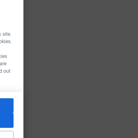
 site.
okies.
kies
 are
d out