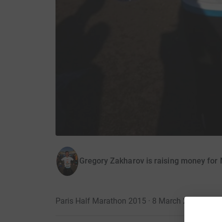
Gregory Zakharov is raising money for
Paris Half Marathon 2015 · 8 March 2015
·